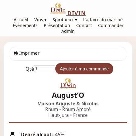
DIVIN
Accueil
Vins ▾
Spiritueux ▾
L'affaire du marché
Événements
Présentation
Contact
Commander
Admin
🖨️ Imprimer
Qté
Ajouter à ma commande
August’O
Maison Auguste & Nicolas
Rhum • Rhum Ambré
Haut-Jura • France
Degré alcool :
45%