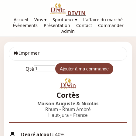
DIVIN
Accueil
Vins ▾
Spiritueux ▾
L'affaire du marché
Événements
Présentation
Contact
Commander
Admin
🖨️ Imprimer
Qté
Ajouter à ma commande
Cortès
Maison Auguste & Nicolas
Rhum • Rhum Ambré
Haut-Jura • France
Degré alcool :
40%