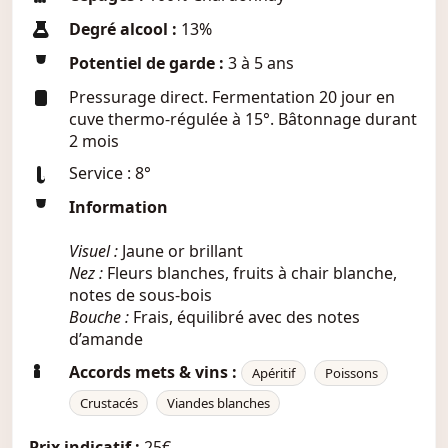
Degré alcool :
13%
Potentiel de garde :
3 à 5 ans
Pressurage direct. Fermentation 20 jour en
cuve thermo-régulée à 15°. Bâtonnage durant
2 mois
Service : 8°
Information
Visuel :
Jaune or brillant
Nez :
Fleurs blanches, fruits à chair blanche,
notes de sous-bois
Bouche :
Frais, équilibré avec des notes
d’amande
Accords mets & vins :
Apéritif
Poissons
Crustacés
Viandes blanches
Prix indicatif :
25€