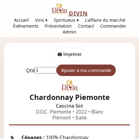
DIVIN
Accueil
Vins ▾
Spiritueux ▾
L'affaire du marché
Événements
Présentation
Contact
Commander
Admin
🖨️ Imprimer
Qté
Ajouter à ma commande
Chardonnay Piemonte
Cascina Sot
D.O.C. Piemonte • 2022 • Blanc
Piémont • Italie
Cépages :
100% Chardonnay