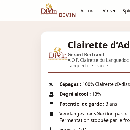
Accueil
Vins ▾
Spi
DIVIN
Clairette d’Ad
Gérard Bertrand
A.O.P. Clairette du Languedoc 
Languedoc • France
Cépages :
100% Clairette d’Adis
Degré alcool :
13%
Potentiel de garde :
3 ans
Vendanges par sélection parcell
Fermentation stoppée par le fro
Service : 10°