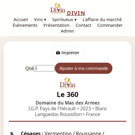
DIVIN
Accueil
Vins ▾
Spiritueux ▾
L'affaire du marché
Événements
Présentation
Contact
Commander
Admin
🖨️ Imprimer
Qté
Ajouter à ma commande
Le 360
Domaine du Mas des Armes
I.G.P. Pays de l’Hérault • 2023 • Blanc
Languedoc-Roussillon • France
Cépages :
Vermentino / Roussanne /