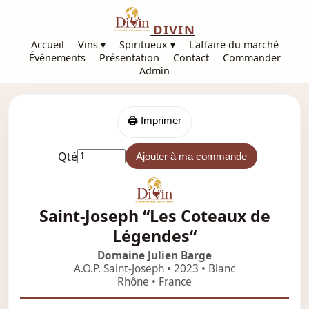
DIVIN
Accueil
Vins ▾
Spiritueux ▾
L'affaire du marché
Événements
Présentation
Contact
Commander
Admin
🖨️ Imprimer
Qté
Ajouter à ma commande
Saint-Joseph “Les Coteaux de
Légendes“
Domaine Julien Barge
A.O.P. Saint-Joseph • 2023 • Blanc
Rhône • France