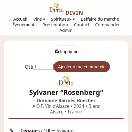
DIVIN
Accueil
Vins ▾
Spiritueux ▾
L'affaire du marché
Événements
Présentation
Contact
Commander
Admin
🖨️ Imprimer
Qté
Ajouter à ma commande
Sylvaner “Rosenberg“
Domaine Barmès-Buecher
A.O.P. Vin d’Alsace • 2024 • Blanc
Alsace • France
Cépages :
100% Sylvaner