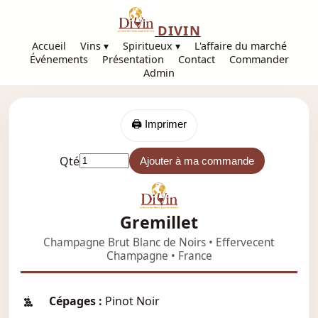
DIVIN
Accueil
Vins ▾
Spiritueux ▾
L'affaire du marché
Événements
Présentation
Contact
Commander
Admin
🖨️ Imprimer
Qté
Ajouter à ma commande
Gremillet
Champagne Brut Blanc de Noirs • Effervecent
Champagne • France
Cépages :
Pinot Noir