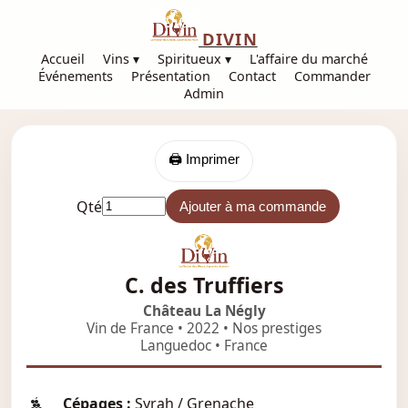
DIVIN
Accueil
Vins ▾
Spiritueux ▾
L'affaire du marché
Événements
Présentation
Contact
Commander
Admin
🖨️ Imprimer
Qté
Ajouter à ma commande
C. des Truffiers
Château La Négly
Vin de France • 2022 • Nos prestiges
Languedoc • France
Cépages :
Syrah / Grenache