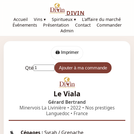
DIVIN
Accueil
Vins ▾
Spiritueux ▾
L'affaire du marché
Événements
Présentation
Contact
Commander
Admin
🖨️ Imprimer
Qté
Ajouter à ma commande
Le Viala
Gérard Bertrand
Minervois La Livinière • 2022 • Nos prestiges
Languedoc • France
Cépages :
Syrah / Grenache