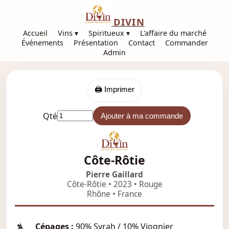
DIVIN
Accueil
Vins ▾
Spiritueux ▾
L'affaire du marché
Événements
Présentation
Contact
Commander
Admin
🖨️ Imprimer
Qté
Ajouter à ma commande
Côte-Rôtie
Pierre Gaillard
Côte-Rôtie • 2023 • Rouge
Rhône • France
Cépages :
90% Syrah / 10% Viognier