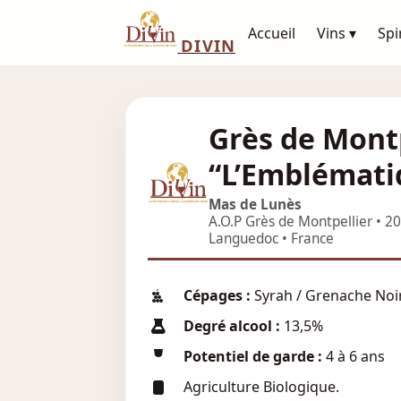
Accueil
Vins ▾
Spi
DIVIN
Grès de Mont
“L’Emblémati
Mas de Lunès
A.O.P Grès de Montpellier • 2
Languedoc • France
Cépages :
Syrah / Grenache Noi
Degré alcool :
13,5%
Potentiel de garde :
4 à 6 ans
Agriculture Biologique.