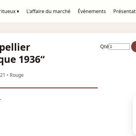
ritueux ▾
L'affaire du marché
Événements
Présentat
pellier
Qté
que 1936“
021 • Rouge
r