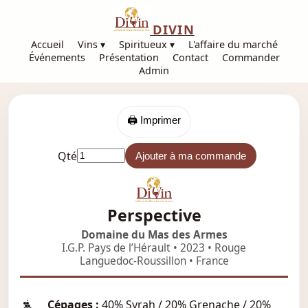
DIVIN
Accueil
Vins ▾
Spiritueux ▾
L'affaire du marché
Événements
Présentation
Contact
Commander
Admin
🖨️ Imprimer
Qté
Ajouter à ma commande
Perspective
Domaine du Mas des Armes
I.G.P. Pays de l’Hérault • 2023 • Rouge
Languedoc-Roussillon • France
Cépages :
40% Syrah / 20% Grenache / 20%